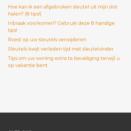
Hoe kan ik een afgebroken sleutel uit mijn slot
halen? (8 tips!)
Inbraak voorkomen? Gebruik deze 8 handige
tips!
Roest op uw sleutels verwijderen
Sleutels kwijt verleden tijd met sleutelvinder
Tips om uw woning extra te beveiliging terwijl u
op vakantie bent