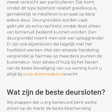
meest verkocht aan particulieren. Dat komt
omdat dit type bijzetslot relatief goedkoop is,
gemakkelijk te installeren is en past op bijna
iedere deur. Deurgrendels worden vaak
gebruikt als extra nachtslot omdat deze alleen
van binnenuit bediend kunnen worden. Een
deurgrendel noemt men ook wel opleggrendel.
Er zijn ook bijzetsloten die tegelijk met het
hoofdslot werken. Met één simpele handeling
vergrendel je hiermee op meerdere punten de
buitendeur. Voor advies of hulp bij het kiezen
van de beste beveiliging van uw woning kunt u
altijd bij
onze slotenmakers
terecht.
Wat zijn de beste deursloten?
Wij snappen dat u erg benieuwd bent welke
sloten op de markt de beste bescherming