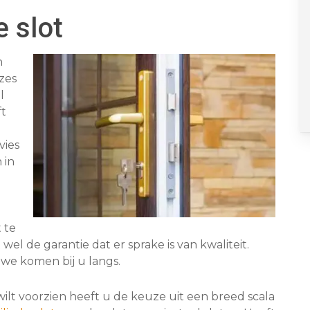
e slot
n
zes
l
ft
vies
 in
t te
el de garantie dat er sprake is van kwaliteit.
we komen bij u langs.
lt voorzien heeft u de keuze uit een breed scala