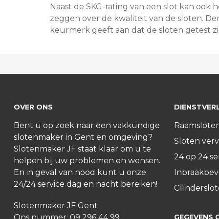
Naast de SKG-rating van een slot kan ook he
zeggen over de kwaliteit van de sloten. D
keurmerk geeft aan dat de sloten getest zij
OVER ONS
DIENSTVER
Bent u op zoek naar een vakkundige
Raamslote
slotenmaker in Gent en omgeving?
Sloten ver
Slotenmaker JF staat klaar om u te
24 op 24 se
helpen bij uw problemen en wensen.
En in geval van nood kunt u onze
Inbraakbeve
24/24 service dag en nacht bereiken!
Cilinderslo
Slotenmaker JF Gent
Ons nummer:
09 296 44 99
GEGEVENS 