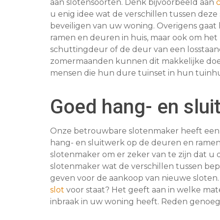
aan slotensoorten. Denk bijvoorbeeld aan
c
u enig idee wat de verschillen tussen deze s
beveiligen van uw woning. Overigens gaat h
ramen en deuren in huis, maar ook om het 
schuttingdeur of de deur van een losstaand
zomermaanden kunnen dit makkelijke doelwi
mensen die hun dure tuinset in hun tuinhu
Goed hang- en slui
Onze betrouwbare slotenmaker heeft een j
hang- en sluitwerk op de deuren en ramen
slotenmaker om er zeker van te zijn dat u d
slotenmaker wat de verschillen tussen bepa
geven voor de aankoop van nieuwe sloten.
slot
voor staat? Het geeft aan in welke ma
inbraak in uw woning heeft. Reden genoeg