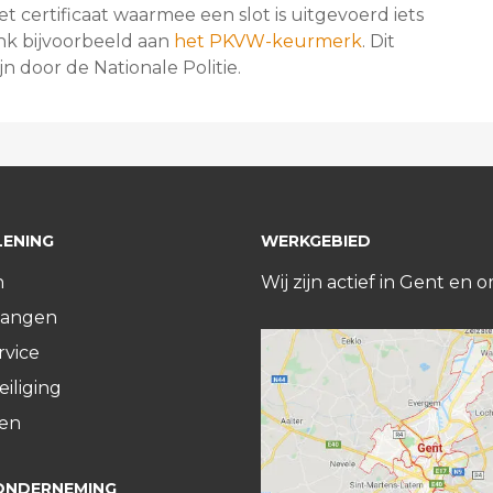
t certificaat waarmee een slot is uitgevoerd iets
enk bijvoorbeeld aan
het PKVW-keurmerk
. Dit
n door de Nationale Politie.
LENING
WERKGEBIED
n
Wij zijn actief in Gent en
vangen
rvice
iliging
ten
ONDERNEMING