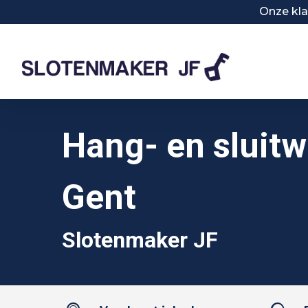
Skip
Onze kla
to
main
content
Hang- en sluitw
Gent
Slotenmaker JF